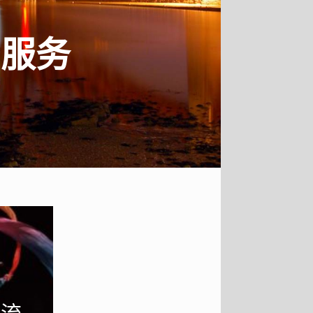
质的服务
文化与艺术交流
基于专业的艺术背景和丰富的演艺经
验我们搭建起东西方艺术交流的桥
交流
梁，为优秀艺术团体和个人组织和推