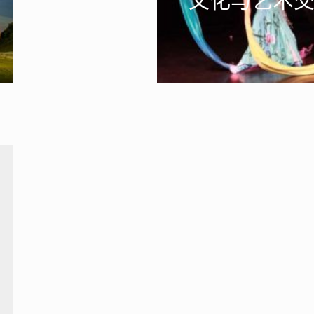
程
多
育
背景和丰富的演艺经
西方艺术交流的桥
！
多