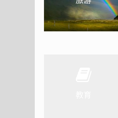
更
教
基于专业的艺术
验我们搭建起东
教育
梁
更