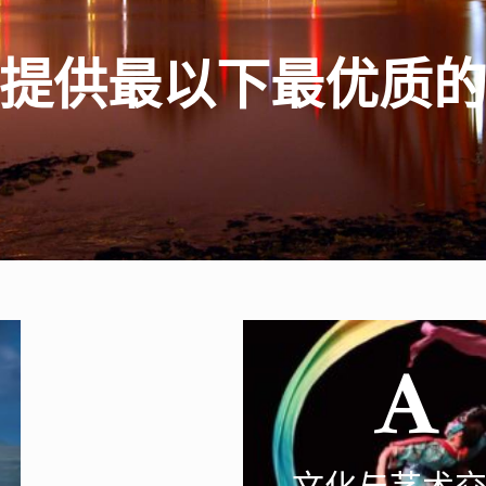
很
荣
幸
我们提供最以下最优
游
和服务项目都是经过
员的精心设计和筛
文化与艺术
一个愉快和难忘的旅