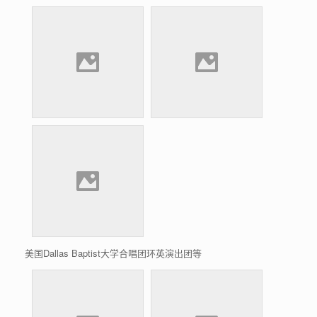
美国Dallas Baptist大学合唱团环英演出团等