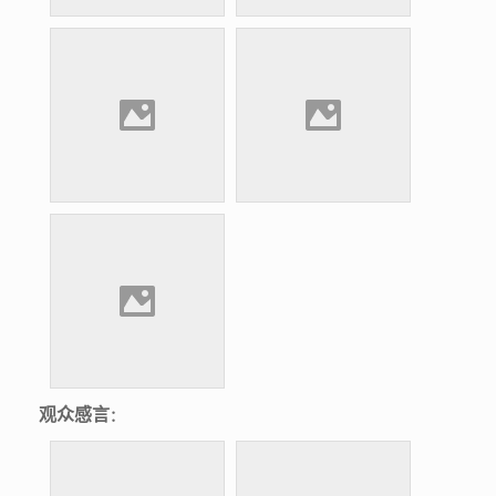
观众感言
：