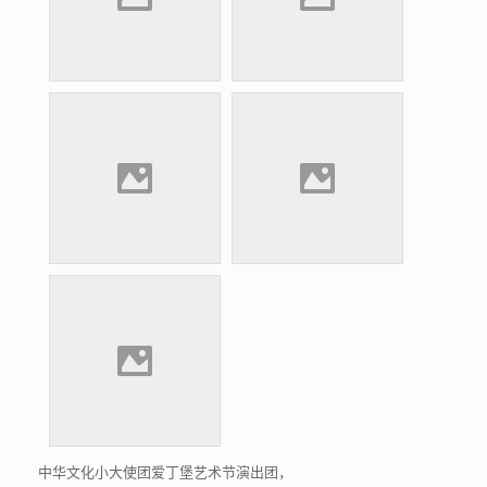
中华文化小大使团爱丁堡艺术节演出团，