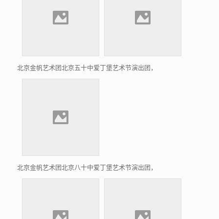
北京金帆艺术团北京五十中爱丁堡艺术节演出团，
北京金帆艺术团北京八十中爱丁堡艺术节演出团，