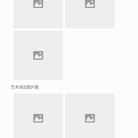
艺术演出图片集